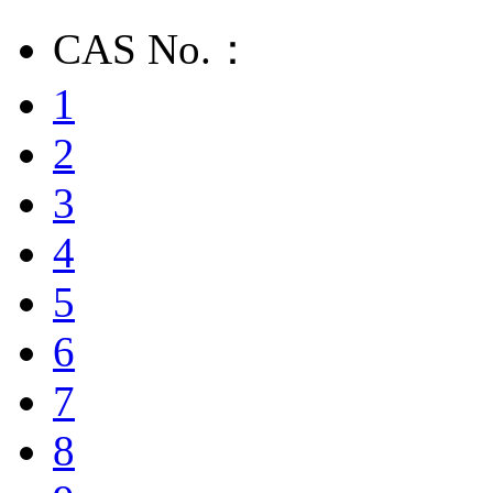
CAS No.：
1
2
3
4
5
6
7
8